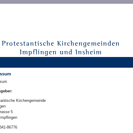
essum
ssum
sgeber:
tantische Kirchengemeinde
ngen
trasse 5
Impflingen
6341-86776