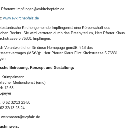
: Pfarramt.impflingen@evkirchepfalz.de
t:
www.evkirchepfalz.de
otestantische Kirchengemeinde Impflingenist eine Körperschaft des
lichen Rechts. Sie wird vertreten durch das Presbyterium, Herr Pfarrer Klaus
irchstrasse 5 76831 Impflingen.
lich Verantwortlicher für diese Homepage gemäß § 18 des
staatsvertrages (MStV)): Herr Pfarrer Klaus Flint Kirchstrasse 5 76831
ngen.
sche Betreuung, Konzept und Gestaltung:
n Krümpelmann
lischer Mediendienst (emd)
ch 12 63
Speyer
n: 0 62 32/13 23-50
 62 32/13 23-24
: webmaster@evpfalz.de
gshinweis: