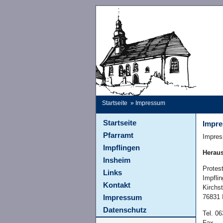
Startseite
» Impressum
Startseite
Impr
Pfarramt
Impre
Impflingen
Herau
Insheim
Protes
Links
Impfli
Kontakt
Kirchs
76831 
Impressum
Datenschutz
Tel. 0
Fax