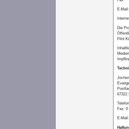
E-Mail
Interne
Die Pr
Öffent
Flint K
Inhalt
Medien
Impfli
Techni
Joche
Evange
Postfa
67322 
Telefo
Fax: 0
E-Mail
Haftun